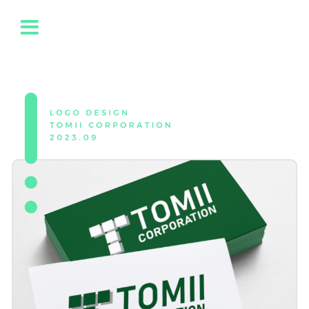
内
容
を
ス
キ
ッ
プ